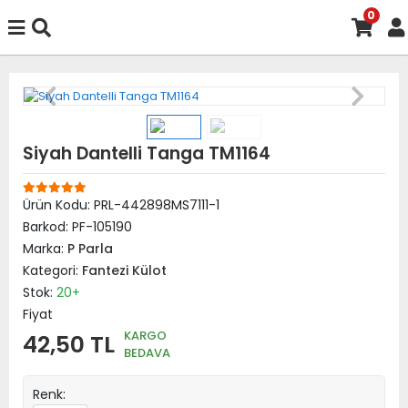
0
Siyah Dantelli Tanga TM1164
Ürün Kodu:
PRL-442898MS7111-1
Barkod:
PF-105190
Marka:
P Parla
Kategori:
Fantezi Külot
Stok:
20+
Fiyat
KARGO
42,50 TL
BEDAVA
Renk: