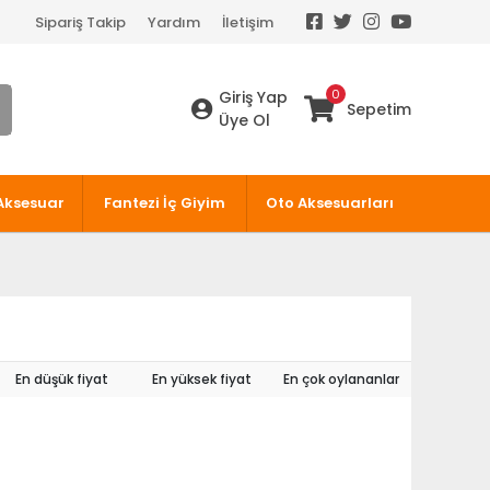
Sipariş Takip
Yardım
İletişim
0
Giriş Yap
Sepetim
Üye Ol
Aksesuar
Fantezi İç Giyim
Oto Aksesuarları
En düşük fiyat
En yüksek fiyat
En çok oylananlar