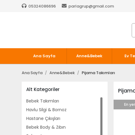
05324086696
parlagrup@gmail.com
Ana Sayfa
Anne&Bebek
Ev Te
Ana Sayfa
Anne&Bebek
Pijama Takımları
Alt Kategoriler
Pijama
Bebek Takımları
En yen
Havlu Silgi & Bornoz
Hastane Çıkışları
Bebek Body & Zıbın