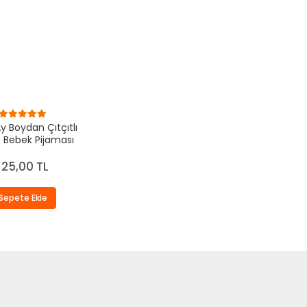
y Boydan Çıtçıtlı
 Bebek Pijaması
125,00 TL
Sepete Ekle