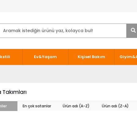
kstili
Ev&Yaşam
Kişisel Bakım
Giyim&
 Takımları
iler
En çok satanlar
Ürün adı (A-Z)
Ürün adı (Z-A)