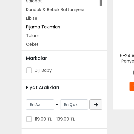
Salopet
Kundak & Bebek Battaniyesi
Elbise
Pijama Takımları
Tulum
Ceket
Kum Torbası
6-24 A
Markalar
Penye
Çocuk Bebek Bakım Çantası
Diji Baby
Uyku Arkadaşları
Atkı & Bere (Çocuk)
Fiyat Aralıkları
Mama Tabağı
Alıştırma Külodu
-
Çamaşır Yıkama Torbası
Bebek Badisi
119,00 TL - 139,00 TL