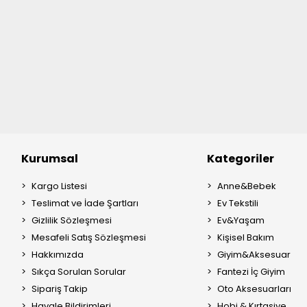
Kurumsal
Kategoriler
Kargo Listesi
Anne&Bebek
Teslimat ve İade Şartları
Ev Tekstili
Gizlilik Sözleşmesi
Ev&Yaşam
Mesafeli Satış Sözleşmesi
Kişisel Bakım
Hakkımızda
Giyim&Aksesuar
Sıkça Sorulan Sorular
Fantezi İç Giyim
Sipariş Takip
Oto Aksesuarları
Havale Bildirimleri
Hobi & Kırtasiye