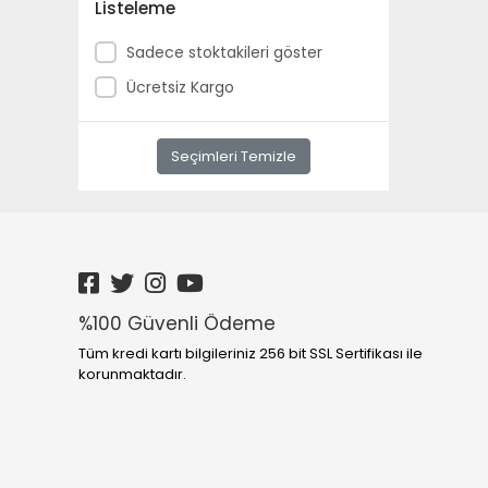
3D Dekoratif/Tütsü & Buhurdanlık
Listeleme
3D Dekoratif/Vazo
Sadece stoktakileri göster
3D Dekoratif/Yapay Kuru Çiçek
Ücretsiz Kargo
Aydınlatma
Seçimleri Temizle
%100 Güvenli Ödeme
Tüm kredi kartı bilgileriniz 256 bit SSL Sertifikası ile
korunmaktadır.