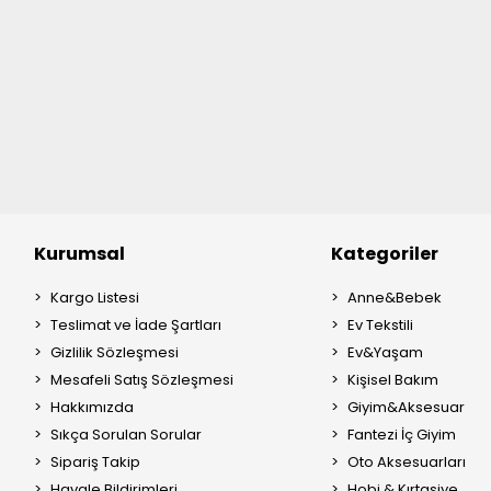
Kurumsal
Kategoriler
Kargo Listesi
Anne&Bebek
Teslimat ve İade Şartları
Ev Tekstili
Gizlilik Sözleşmesi
Ev&Yaşam
Mesafeli Satış Sözleşmesi
Kişisel Bakım
Hakkımızda
Giyim&Aksesuar
Sıkça Sorulan Sorular
Fantezi İç Giyim
Sipariş Takip
Oto Aksesuarları
Havale Bildirimleri
Hobi & Kırtasiye