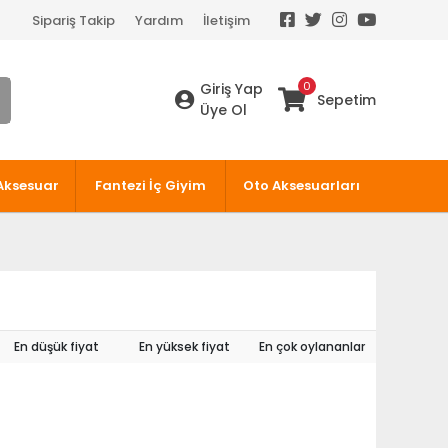
Sipariş Takip
Yardım
İletişim
0
Giriş Yap
Sepetim
Üye Ol
Aksesuar
Fantezi İç Giyim
Oto Aksesuarları
En düşük fiyat
En yüksek fiyat
En çok oylananlar