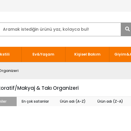
kstili
Ev&Yaşam
Kişisel Bakım
Giyim&
Organizeri
oratif/Makyaj & Takı Organizeri
iler
En çok satanlar
Ürün adı (A-Z)
Ürün adı (Z-A)