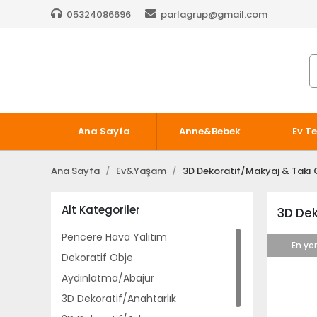
05324086696
parlagrup@gmail.com
Ana Sayfa
Anne&Bebek
Ev Te
Ana Sayfa
Ev&Yaşam
3D Dekoratif/Makyaj & Takı 
Alt Kategoriler
3D Dek
Pencere Hava Yalıtım
En yen
Dekoratif Obje
Aydınlatma/Abajur
3D Dekoratif/Anahtarlık