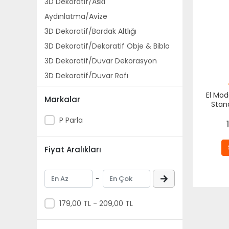
3D Dekoratif/Askı
Aydınlatma/Avize
3D Dekoratif/Bardak Altlığı
3D Dekoratif/Dekoratif Obje & Biblo
3D Dekoratif/Duvar Dekorasyon
3D Dekoratif/Duvar Rafı
3D Dekoratif/Konsept Hediyelik
El Mod
Markalar
Stand
Aydınlatma/Lambader
Org
P Parla
3D Dekoratif/Makyaj & Takı
Organizeri
Aydınlatma/Masa ve Gece
Fiyat Aralıkları
Lambası
3D Dekoratif/Masa Üstü Organizer
-
3D Dekoratif/Süpürge Aksesuarları
3D Dekoratif/Şamdan & Mumluk
179,00 TL - 209,00 TL
3D Dekoratif/Tuvalet Kağıtlığı