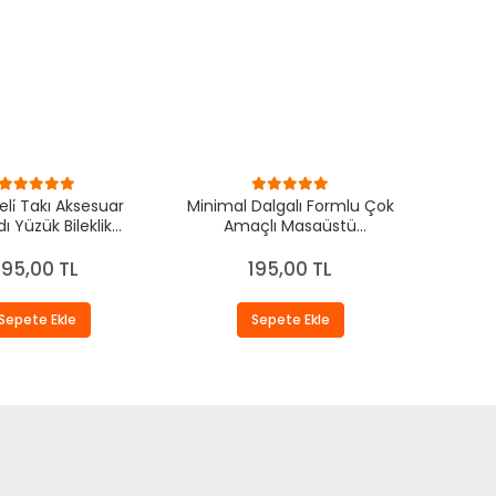
eli̇ Takı Aksesuar
Minimal Dalgalı Formlu Çok
ı Yüzük Bileklik
Amaçlı Masaüstü
anizer Beyaz
Organizer Seti 18x12 / 13x8
CM
195,00 TL
195,00 TL
Sepete Ekle
Sepete Ekle