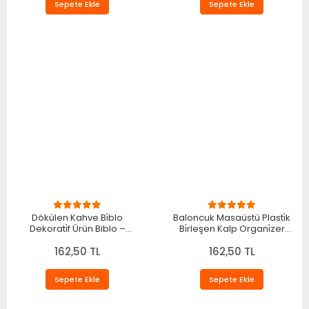
Sepete Ekle
Sepete Ekle
Dökülen Kahve Bi̇blo
Baloncuk Masaüstü Plasti̇k
Dekorati̇f Ürün Biblo –
Bi̇rleşen Kalp Organi̇zer
Oturma Odası ve Mutfak İçin
Biblo – Masaüstü İçin
Dekoratif Ürün 20 X 10 CM
162,50 TL
Dekoratif Ürün 14 - 17 CM
162,50 TL
Kırmızı
Beyaz
Sepete Ekle
Sepete Ekle