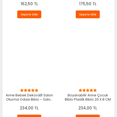
Dekoratif Ürün 20 X 10 CM
162,50 TL
175,50 TL
Beyaz
Sepete Ekle
Sepete Ekle
Anne Bebek Dekorati̇f Salon
Boyanabi̇li̇r Anne Çocuk
Oturma Odasi Biblo – Salon
Bi̇blo Plasti̇k Biblo 20 X 8 CM
ve Ofis İçin Dekoratif Ürün 20
234,00 TL
CM Beyaz
234,00 TL