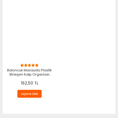
Baloncuk Masaüstü Plasti̇k
Bi̇rleşen Kalp Organi̇zer
Biblo – Masaüstü İçin
Dekoratif Ürün 14 - 17 CM
162,50 TL
Siyah
Sepete Ekle