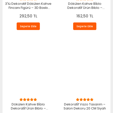
3'lü Dekoratif Dökülen Kahve
Dökülen Kahve Bi̇blo
Fincanı Figürü – 3D Baskı
Dekorati̇f Ürün Biblo –
Kahve Köşesi Dekoru
Oturma Odası ve Mutfak İçin
292,50 TL
Dekoratif Ürün 20 X 10 CM
162,50 TL
Beyaz
Sepete Ekle
Sepete Ekle
Dökülen Kahve Bi̇blo
Dekorati̇f Vazo Tasarım –
Dekorati̇f Ürün Biblo –
Salon Dekoru 20 CM Siyah
Oturma Odası ve Mutfak İçin