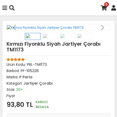
0
Kırmızı Fiyonklu Siyah Jartiyer Çorabı
TM1173
Ürün Kodu:
PRL-TM1173
Barkod:
PF-105228
Marka:
P Parla
Kategori:
Jartiyer Çorabı
Stok:
20+
Fiyat
KARGO
93,80 TL
BEDAVA