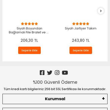
Siyah Boyundan
Siyah Jartiyer Takım
Bağlamalı File Bralet ve T-
String Fantazi Takım
206,30 TL
TM1482
243,80 TL
Sepete Ekle
Sepete Ekle
%100 Güvenli Ödeme
Tüm kredi kartı bilgileriniz 256 bit SSL Sertifikası ile korunmaktadır.
Kurumsal