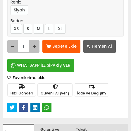
Renk:
Siyah
Beden:
XS
S
M
L
XL
Sepete Ekle
Hemen Al
WHATSAPP İLE SİPARİŞ VER
Favorilerime ekle
Hızlı Gönderi
Güvenli Alışveriş
İade ve Değişim
Garanti ve
Taksit