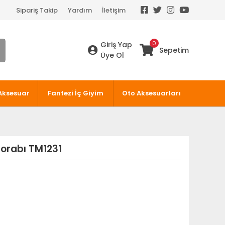
Sipariş Takip
Yardım
İletişim
0
Giriş Yap
Sepetim
Üye Ol
Aksesuar
Fantezi İç Giyim
Oto Aksesuarları
Çorabı TM1231