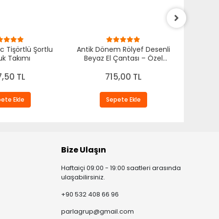
c Tişörtlü Şortlu
Antik Dönem Rölyef Desenli
Antik 
k Takımı
Beyaz El Çantası – Özel
Kadın El
Tasarım Kadın Omuz
Ö
Çantası
7,50 TL
715,00 TL
ete Ekle
Sepete Ekle
Bize Ulaşın
Haftaiçi 09:00 - 19:00 saatleri arasında
ulaşabilirsiniz.
+90 532 408 66 96
parlagrup@gmail.com