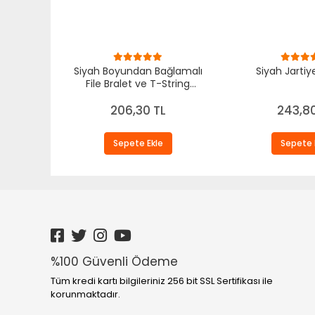
Siyah Boyundan Bağlamalı
Siyah Jartiy
File Bralet ve T-String
Fantazi Takım TM1482
206,30 TL
243,80
Sepete Ekle
Sepete 
%100 Güvenli Ödeme
Tüm kredi kartı bilgileriniz 256 bit SSL Sertifikası ile
korunmaktadır.