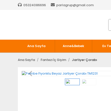
05324086696
parlagrup@gmail.com
Ana Sayfa
Anne&Bebek
Ev Te
Ana Sayfa
Fantezi İç Giyim
Jartiyer Çorabı