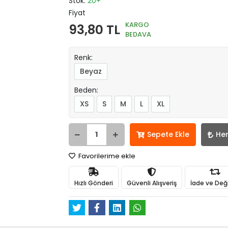
Stok:
20+
Fiyat
KARGO
93,80 TL
BEDAVA
Renk:
Beyaz
Beden:
XS
S
M
L
XL
Sepete Ekle
He
Favorilerime ekle
Hızlı Gönderi
Güvenli Alışveriş
İade ve Değ