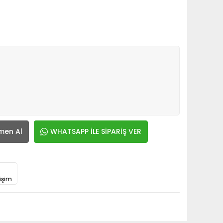
men Al
WHATSAPP İLE SİPARİŞ VER
işim