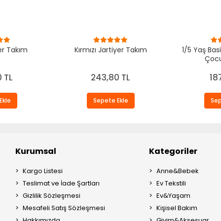
er Takım
Kırmızı Jartiyer Takım
1/5 Yaş Basi
Çocu
 TL
243,80 TL
18
Ekle
Sepete Ekle
Sep
Kurumsal
Kategoriler
Kargo Listesi
Anne&Bebek
Teslimat ve İade Şartları
Ev Tekstili
Gizlilik Sözleşmesi
Ev&Yaşam
Mesafeli Satış Sözleşmesi
Kişisel Bakım
Hakkımızda
Giyim&Aksesuar