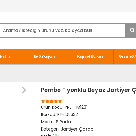
kstili
Ev&Yaşam
Kişisel Bakım
Giyim&
Pembe Fiyonklu Beyaz Jartiyer 
Ürün Kodu:
PRL-TM1231
Barkod:
PF-105332
Marka:
P Parla
Kategori:
Jartiyer Çorabı