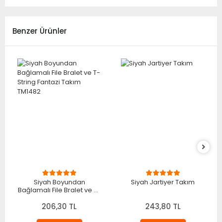
Benzer Ürünler
Siyah Boyundan
Siyah Jartiyer Takım
Bağlamalı File Bralet ve T-
String Fantazi Takım
206,30 TL
TM1482
243,80 TL