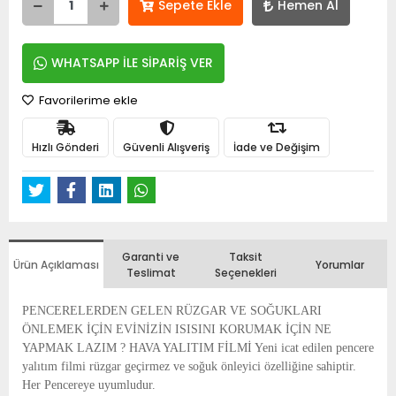
Sepete Ekle
Hemen Al
WHATSAPP İLE SİPARİŞ VER
Favorilerime ekle
Hızlı Gönderi
Güvenli Alışveriş
İade ve Değişim
Garanti ve
Taksit
Ürün Açıklaması
Yorumlar
Teslimat
Seçenekleri
PENCERELERDEN GELEN RÜZGAR VE SOĞUKLARI
ÖNLEMEK İÇİN EVİNİZİN ISISINI KORUMAK İÇİN NE
YAPMAK LAZIM ? HAVA YALITIM FİLMİ Yeni icat edilen pencere
yalıtım filmi rüzgar geçirmez ve soğuk önleyici özelliğine sahiptir.
Her Pencereye uyumludur.