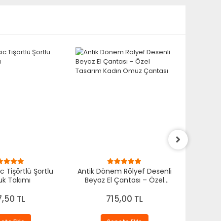
c Tişörtlü Şortlu
Antik Dönem Rölyef Desenli
Antik 
k Takımı
Beyaz El Çantası – Özel
Kadın El
Tasarım Kadın Omuz
Ö
Çantası
7,50 TL
715,00 TL