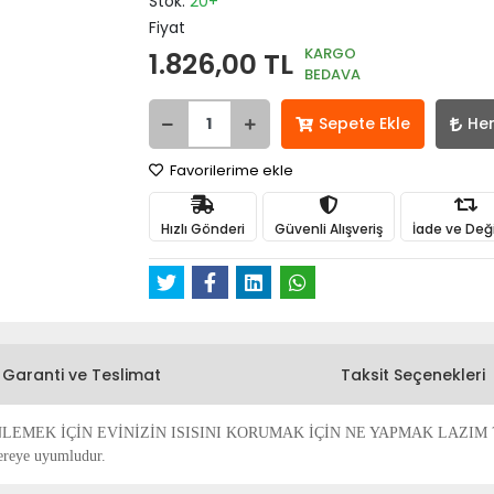
Stok:
20+
Fiyat
KARGO
1.826,00 TL
BEDAVA
Sepete Ekle
He
Favorilerime ekle
Hızlı Gönderi
Güvenli Alışveriş
İade ve Değ
Garanti ve Teslimat
Taksit Seçenekleri
İÇİN EVİNİZİN ISISINI KORUMAK İÇİN NE YAPMAK LAZIM ? HAVA YAL
cereye uyumludur.