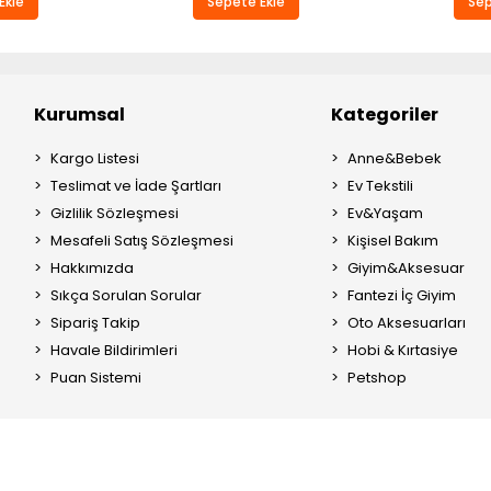
Ekle
Sepete Ekle
Sep
Kurumsal
Kategoriler
Kargo Listesi
Anne&Bebek
Teslimat ve İade Şartları
Ev Tekstili
Gizlilik Sözleşmesi
Ev&Yaşam
Mesafeli Satış Sözleşmesi
Kişisel Bakım
Hakkımızda
Giyim&Aksesuar
Sıkça Sorulan Sorular
Fantezi İç Giyim
Sipariş Takip
Oto Aksesuarları
Havale Bildirimleri
Hobi & Kırtasiye
Puan Sistemi
Petshop