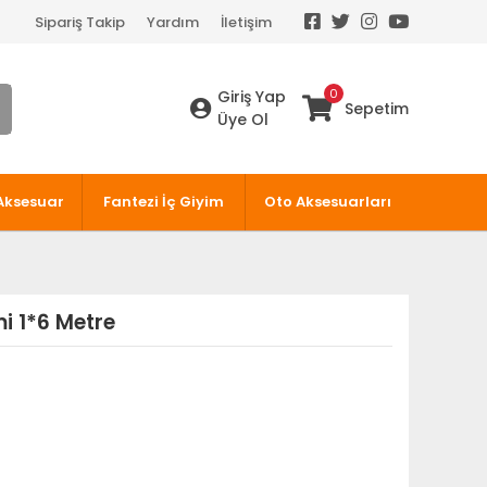
Sipariş Takip
Yardım
İletişim
0
Giriş Yap
Sepetim
Üye Ol
Aksesuar
Fantezi İç Giyim
Oto Aksesuarları
i 1*6 Metre