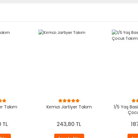
er Takım
Kırmızı Jartiyer Takım
1/5 Yaş Basi
Çocu
 TL
243,80 TL
18