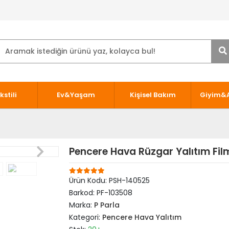
kstili
Ev&Yaşam
Kişisel Bakım
Giyim&
Pencere Hava Rüzgar Yalıtım Film
Ürün Kodu:
PSH-140525
Barkod:
PF-103508
Marka:
P Parla
Kategori:
Pencere Hava Yalıtım