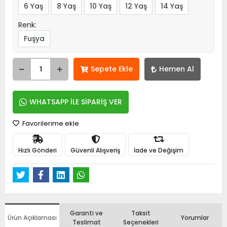
6 Yaş
8 Yaş
10 Yaş
12 Yaş
14 Yaş
Renk:
Fuşya
Sepete Ekle
Hemen Al
WHATSAPP İLE SİPARİŞ VER
Favorilerime ekle
Hızlı Gönderi
Güvenli Alışveriş
İade ve Değişim
Garanti ve
Taksit
Ürün Açıklaması
Yorumlar
Teslimat
Seçenekleri