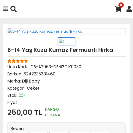
0
6-14 Yaş Kuzu Kumaz Fermuarlı Hırka
Ürün Kodu:
DB-A2063-DENİZCİK0030
Barkod:
6242235381460
Marka:
Diji Baby
Kategori:
Ceket
Stok:
20+
Fiyat
KARGO
250,00 TL
BEDAVA
Beden: