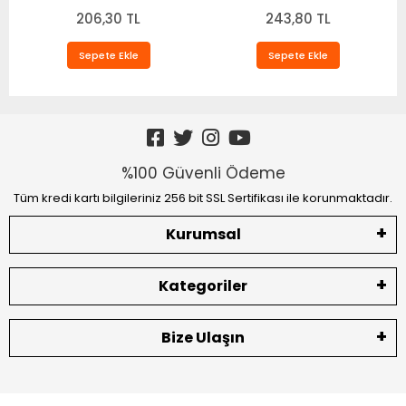
String Fantazi Takım
206,30 TL
TM1482
243,80 TL
Sepete Ekle
Sepete Ekle
%100 Güvenli Ödeme
Tüm kredi kartı bilgileriniz 256 bit SSL Sertifikası ile korunmaktadır.
Kurumsal
Kategoriler
Bize Ulaşın