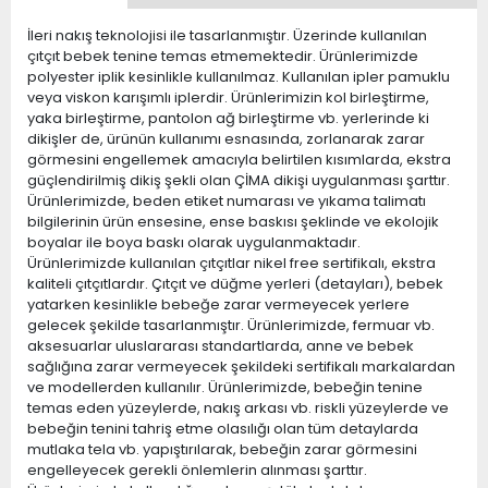
İleri nakış teknolojisi ile tasarlanmıştır. Üzerinde kullanılan
çıtçıt bebek tenine temas etmemektedir. Ürünlerimizde
polyester iplik kesinlikle kullanılmaz. Kullanılan ipler pamuklu
veya viskon karışımlı iplerdir. Ürünlerimizin kol birleştirme,
yaka birleştirme, pantolon ağ birleştirme vb. yerlerinde ki
dikişler de, ürünün kullanımı esnasında, zorlanarak zarar
görmesini engellemek amacıyla belirtilen kısımlarda, ekstra
güçlendirilmiş dikiş şekli olan ÇİMA dikişi uygulanması şarttır.
Ürünlerimizde, beden etiket numarası ve yıkama talimatı
bilgilerinin ürün ensesine, ense baskısı şeklinde ve ekolojik
boyalar ile boya baskı olarak uygulanmaktadır.
Ürünlerimizde kullanılan çıtçıtlar nikel free sertifikalı, ekstra
kaliteli çıtçıtlardır. Çıtçıt ve düğme yerleri (detayları), bebek
yatarken kesinlikle bebeğe zarar vermeyecek yerlere
gelecek şekilde tasarlanmıştır. Ürünlerimizde, fermuar vb.
aksesuarlar uluslararası standartlarda, anne ve bebek
sağlığına zarar vermeyecek şekildeki sertifikalı markalardan
ve modellerden kullanılır. Ürünlerimizde, bebeğin tenine
temas eden yüzeylerde, nakış arkası vb. riskli yüzeylerde ve
bebeğin tenini tahriş etme olasılığı olan tüm detaylarda
mutlaka tela vb. yapıştırılarak, bebeğin zarar görmesini
engelleyecek gerekli önlemlerin alınması şarttır.