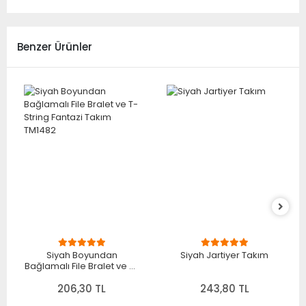
Benzer Ürünler
Siyah Boyundan
Siyah Jartiyer Takım
Bağlamalı File Bralet ve T-
String Fantazi Takım
206,30 TL
TM1482
243,80 TL