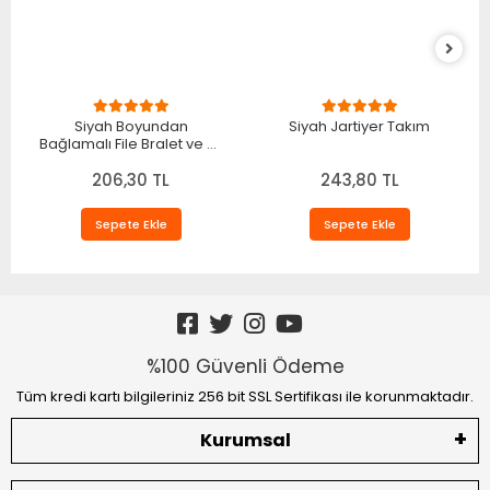
Siyah Boyundan
Siyah Jartiyer Takım
Bağlamalı File Bralet ve T-
String Fantazi Takım
206,30 TL
TM1482
243,80 TL
Sepete Ekle
Sepete Ekle
%100 Güvenli Ödeme
Tüm kredi kartı bilgileriniz 256 bit SSL Sertifikası ile korunmaktadır.
Kurumsal