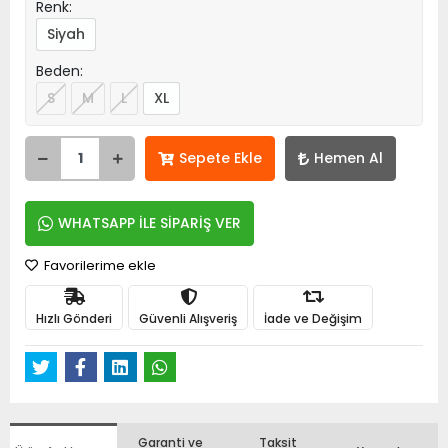
Renk:
Siyah
Beden:
S
M
L
XL
Sepete Ekle
Hemen Al
WHATSAPP İLE SİPARİŞ VER
Favorilerime ekle
Hızlı Gönderi
Güvenli Alışveriş
İade ve Değişim
Garanti ve
Taksit