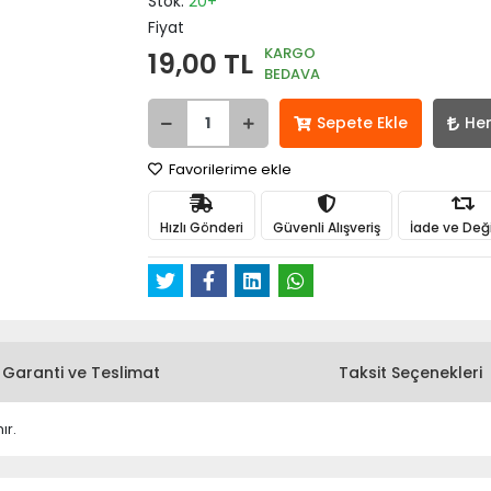
Stok:
20+
Fiyat
KARGO
19,00 TL
BEDAVA
Sepete Ekle
He
Favorilerime ekle
Hızlı Gönderi
Güvenli Alışveriş
İade ve Değ
Garanti ve Teslimat
Taksit Seçenekleri
ır.