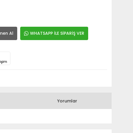
men Al
WHATSAPP İLE SİPARİŞ VER
işim
Yorumlar