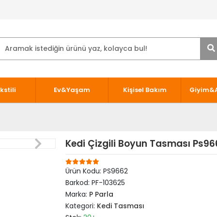
kstili
Ev&Yaşam
Kişisel Bakım
Giyim&
Kedi Çizgili Boyun Tasması Ps96
Ürün Kodu:
PS9662
Barkod:
PF-103625
Marka:
P Parla
Kategori:
Kedi Tasması