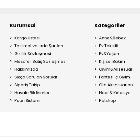
Kurumsal
Kategoriler
Kargo Listesi
Anne&Bebek
Teslimat ve İade Şartları
Ev Tekstili
Gizlilik Sözleşmesi
Ev&Yaşam
Mesafeli Satış Sözleşmesi
Kişisel Bakım
Hakkımızda
Giyim&Aksesuar
Sıkça Sorulan Sorular
Fantezi İç Giyim
Sipariş Takip
Oto Aksesuarları
Havale Bildirimleri
Hobi & Kırtasiye
Puan Sistemi
Petshop