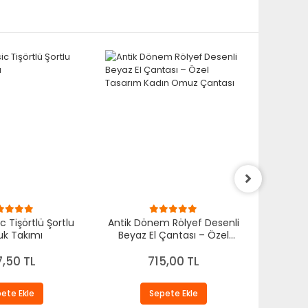
c Tişörtlü Şortlu
Antik Dönem Rölyef Desenli
Antik 
k Takımı
Beyaz El Çantası – Özel
Kadın El
Tasarım Kadın Omuz
Ö
Çantası
7,50 TL
715,00 TL
ete Ekle
Sepete Ekle