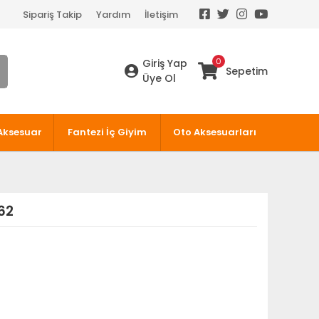
Sipariş Takip
Yardım
İletişim
0
Giriş Yap
Sepetim
Üye Ol
Aksesuar
Fantezi İç Giyim
Oto Aksesuarları
62