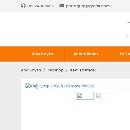
05324086696
parlagrup@gmail.com
Ana Sayfa
Anne&Bebek
Ev Te
Ana Sayfa
Petshop
Kedi Tasması