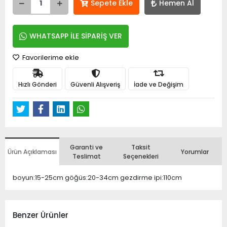
Sepete Ekle
Hemen Al
WHATSAPP İLE SİPARİŞ VER
Favorilerime ekle
Hızlı Gönderi
Güvenli Alışveriş
İade ve Değişim
Garanti ve
Taksit
Ürün Açıklaması
Yorumlar
Teslimat
Seçenekleri
boyun:15-25cm göğüs:20-34cm gezdirme ipi:110cm
Benzer Ürünler