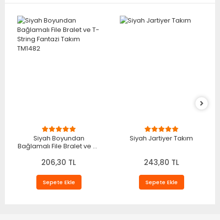
Siyah Boyundan
Siyah Jartiyer Takım
Bağlamalı File Bralet ve T-
String Fantazi Takım
206,30 TL
TM1482
243,80 TL
Sepete Ekle
Sepete Ekle