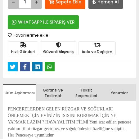
Sepete Ekle
Hemen Al
WHATSAPP İLE SİPARİŞ VER
Favorilerime ekle
Hızlı Gönderi
Güvenli Alışveriş
İade ve Değişim
Garanti ve
Taksit
Ürün Açıklaması
Yorumlar
Teslimat
Seçenekleri
PENCERELERDEN GELEN RÜZGAR VE SOĞUKLARI
ÖNLEMEK İÇİN EVİNİZİN ISISINI KORUMAK İÇİN NE
YAPMAK LAZIM ? HAVA YALITIM FİLMİ Yeni icat edilen pencere
yalıtım filmi rüzgar geçirmez ve soğuk önleyici özelliğine sahiptir.
Her Pencereye uyumludur.