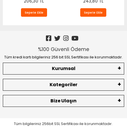
206,30 TL
TM1482
243,80 TL
Sepete Ekle
Sepete Ekle
%100 Güvenli Ödeme
Tüm kredi kartı bilgileriniz 256 bit SSL Sertifikası ile korunmaktadır.
Kurumsal
Kategoriler
Bize Ulaşın
Tüm bilgileriniz 256bit SSL Sertifikası ile korunmaktadır.