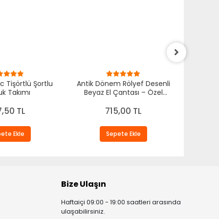
c Tişörtlü Şortlu
Antik Dönem Rölyef Desenli
Antik 
k Takımı
Beyaz El Çantası – Özel
Kadın El
Tasarım Kadın Omuz
Ö
Çantası
7,50 TL
715,00 TL
ete Ekle
Sepete Ekle
Bize Ulaşın
Haftaiçi 09:00 - 19:00 saatleri arasında
ulaşabilirsiniz.