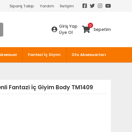
Sipariş Takip
Yardım
İletişim
0
Giriş Yap
Sepetim
Üye Ol
Aksesuar
Fantezi İç Giyim
Oto Aksesuarları
enli Fantazi İç Giyim Body TM1409