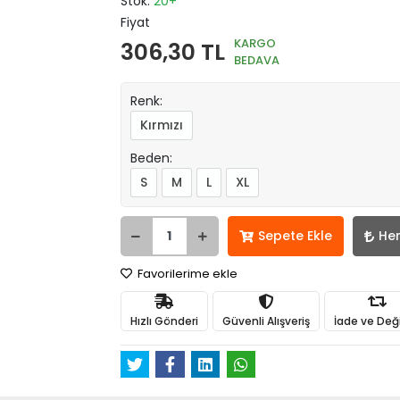
Stok:
20+
Fiyat
KARGO
306,30 TL
BEDAVA
Renk:
Kırmızı
Beden:
S
M
L
XL
Sepete Ekle
He
Favorilerime ekle
Hızlı Gönderi
Güvenli Alışveriş
İade ve Değ