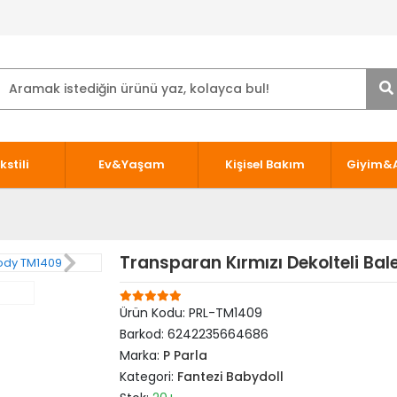
kstili
Ev&Yaşam
Kişisel Bakım
Giyim&
Transparan Kırmızı Dekolteli Bal
Ürün Kodu:
PRL-TM1409
Barkod:
6242235664686
Marka:
P Parla
Kategori:
Fantezi Babydoll