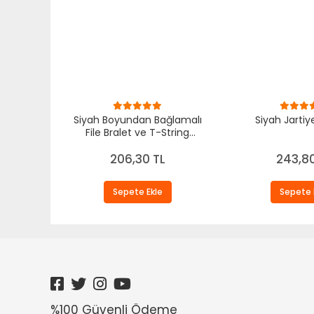
Siyah Boyundan Bağlamalı
Siyah Jartiy
File Bralet ve T-String
Fantazi Takım TM1482
206,30 TL
243,80
Sepete Ekle
Sepete 
%100 Güvenli Ödeme