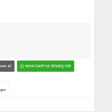
men Al
WHATSAPP İLE SİPARİŞ VER
işim