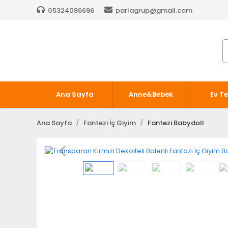
05324086696
parlagrup@gmail.com
Ana Sayfa
Anne&Bebek
Ev Te
Ana Sayfa
Fantezi İç Giyim
Fantezi Babydoll