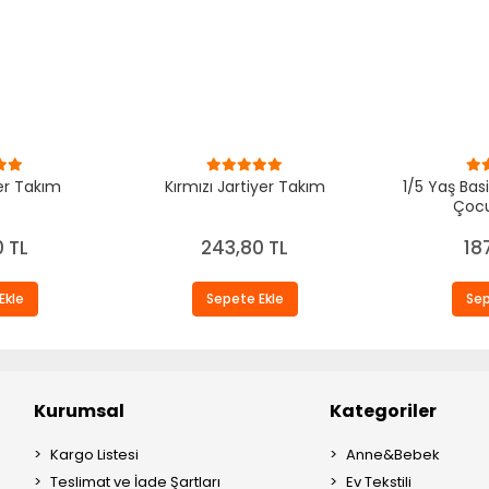
er Takım
Kırmızı Jartiyer Takım
1/5 Yaş Basi
Çocu
 TL
243,80 TL
18
Ekle
Sepete Ekle
Sep
Kurumsal
Kategoriler
Kargo Listesi
Anne&Bebek
Teslimat ve İade Şartları
Ev Tekstili