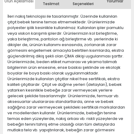
Ürün Açıklaması
Yorumlar
Teslimat
Seçenekleri
İleri nakış teknolojisi ile tasarlanmıştır. Üzerinde kullanılan
çıtçıt bebek tenine temas etmemektedir. Ürünlerimizde
polyester iplik kesinlikle kullanılmaz. Kullanılan ipler pamuklu
veya viskon karışımlı iplerdir. Ürünlerimizin kol birleştirme,
yaka birleştirme, pantolon ağ birleştirme vb. yerlerinde ki
dikişler de, ürünün kullanımı esnasında, zorlanarak zarar
görmesini engellemek amacıyla belirtilen kısımlarda, ekstra
güçlendirilmiş dikiş şekli olan ÇİMA dikişi uygulanması şarttır.
Ürünlerimizde, beden etiket numarası ve yıkama talimatı
bilgilerinin ürün ensesine, ense baskısı şeklinde ve ekolojik
boyalar ile boya baskı olarak uygulanmaktadır.
Ürünlerimizde kullanılan çıtçıtlar nikel free sertifikalı, ekstra
kaliteli çıtçıtlardır. Çıtçıt ve düğme yerleri (detayları), bebek
yatarken kesinlikle bebeğe zarar vermeyecek yerlere
gelecek şekilde tasarlanmıştır. Ürünlerimizde, fermuar vb.
aksesuarlar uluslararası standartlarda, anne ve bebek
sağlığına zarar vermeyecek şekildeki sertifikalı markalardan
ve modellerden kullanılır. Ürünlerimizde, bebeğin tenine
temas eden yüzeylerde, nakış arkası vb. riskli yüzeylerde ve
bebeğin tenini tahriş etme olasılığı olan tüm detaylarda
mutlaka tela vb. yapıştırılarak, bebeğin zarar görmesini