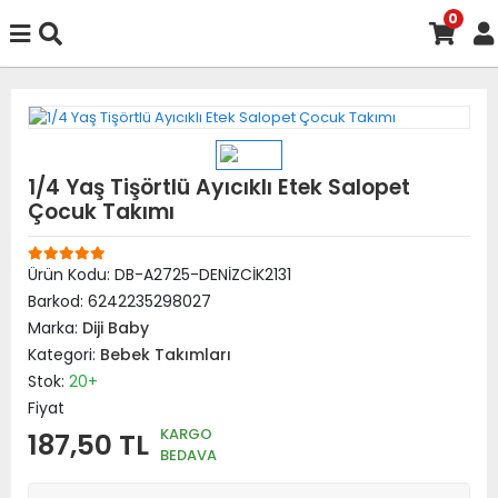
0
1/4 Yaş Tişörtlü Ayıcıklı Etek Salopet
Çocuk Takımı
Ürün Kodu:
DB-A2725-DENİZCİK2131
Barkod:
6242235298027
Marka:
Diji Baby
Kategori:
Bebek Takımları
Stok:
20+
Fiyat
KARGO
187,50 TL
BEDAVA