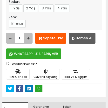
Beden:
1 Yaş
2 Yaş
3 Yaş
4 Yaş
Renk:
Kırmızı
Sepete Ekle
Hemen Al
WHATSAPP İLE SİPARİŞ VER
Favorilerime ekle
Hızlı Gönderi
Güvenli Alışveriş
İade ve Değişim
Garanti ve
Taksit