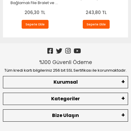
Bağlamalı File Bralet ve T-
String Fantazi Takım
206,30 TL
TM1482
243,80 TL
Sepete Ekle
Sepete Ekle
%100 Güvenli Ödeme
Tüm kredi kartı bilgileriniz 256 bit SSL Sertifikası ile korunmaktadır.
Kurumsal
Kategoriler
Bize Ulaşın