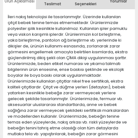
Ürün Açıklaması
Yorumlar
Teslimat
Seçenekleri
İleri nakış teknolojisi ile tasarlanmıştır. Üzerinde kullanılan
çıtçıt bebek tenine temas etmemektedir. Ürünlerimizde
polyester iplik kesinlikle kullanılmaz. Kullanılan ipler pamuklu
veya viskon karışımlı iplerdir. Ürünlerimizin kol birleştirme,
yaka birleştirme, pantolon ağ birleştirme vb. yerlerinde ki
dikişler de, ürünün kullanımı esnasında, zorlanarak zarar
görmesini engellemek amacıyla belirtilen kısımlarda, ekstra
güçlendirilmiş dikiş şekli olan ÇİMA dikişi uygulanması şarttır.
Ürünlerimizde, beden etiket numarası ve yıkama talimatı
bilgilerinin ürün ensesine, ense baskısı şeklinde ve ekolojik
boyalar ile boya baskı olarak uygulanmaktadır.
Ürünlerimizde kullanılan çıtçıtlar nikel free sertifikalı, ekstra
kaliteli çıtçıtlardır. Çıtçıt ve düğme yerleri (detayları), bebek
yatarken kesinlikle bebeğe zarar vermeyecek yerlere
gelecek şekilde tasarlanmıştır. Ürünlerimizde, fermuar vb.
aksesuarlar uluslararası standartlarda, anne ve bebek
sağlığına zarar vermeyecek şekildeki sertifikalı markalardan
ve modellerden kullanılır. Ürünlerimizde, bebeğin tenine
temas eden yüzeylerde, nakış arkası vb. riskli yüzeylerde ve
bebeğin tenini tahriş etme olasılığı olan tüm detaylarda
mutlaka tela vb. yapıştırılarak, bebeğin zarar görmesini