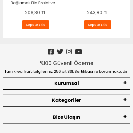
Bağlamalı File Bralet ve T-
String Fantazi Takım
206,30 TL
TM1482
243,80 TL
Sepete Ekle
Sepete Ekle
%100 Güvenli Ödeme
Tüm kredi kartı bilgileriniz 256 bit SSL Sertifikası ile korunmaktadır.
Kurumsal
Kategoriler
Bize Ulaşın