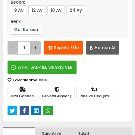
Beden:
9 Ay
12 Ay
18 Ay
24 Ay
Renk:
Gül Kurusu
Sepete Ekle
Hemen Al
WHATSAPP İLE SİPARİŞ VER
Favorilerime ekle
Hızlı Gönderi
Güvenli Alışveriş
İade ve Değişim
Garanti ve
Taksit