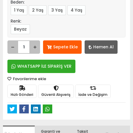
Beden:
1 Yaş
2 Yaş
3 Yaş
4 Yaş
Renk:
Beyaz
Sepete Ekle
Hemen Al
WHATSAPP İLE SİPARİŞ VER
Favorilerime ekle
Hızlı Gönderi
Güvenli Alışveriş
İade ve Değişim
Garanti ve
Taksit