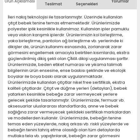
Ürün Açıklaması
Yorumlar
Teslimat
Seçenekleri
İleri nakış teknolojisi ile tasarlanmıştır. Üzerinde kullanılan
çıtçıt bebek tenine temas etmemektedir. Ürünlerimizde
polyester iplik kesinlikle kullanılmaz. Kullanılan ipler pamuklu
veya viskon karışımlı iplerdir. Ürünlerimizin kol birleştirme,
yaka birleştirme, pantolon ağ birleştirme vb. yerlerinde ki
dikişler de, ürünün kullanımı esnasında, zorlanarak zarar
görmesini engellemek amacıyla belirtilen kısımlarda, ekstra
güçlendirilmiş dikiş şekli olan ÇİMA dikişi uygulanması şarttır.
Ürünlerimizde, beden etiket numarası ve yıkama talimatı
bilgilerinin ürün ensesine, ense baskısı şeklinde ve ekolojik
boyalar ile boya baskı olarak uygulanmaktadır.
Ürünlerimizde kullanılan çıtçıtlar nikel free sertifikalı, ekstra
kaliteli çıtçıtlardır. Çıtçıt ve düğme yerleri (detayları), bebek
yatarken kesinlikle bebeğe zarar vermeyecek yerlere
gelecek şekilde tasarlanmıştır. Ürünlerimizde, fermuar vb.
aksesuarlar uluslararası standartlarda, anne ve bebek
sağlığına zarar vermeyecek şekildeki sertifikalı markalardan
ve modellerden kullanılır. Ürünlerimizde, bebeğin tenine
temas eden yüzeylerde, nakış arkası vb. riskli yüzeylerde ve
bebeğin tenini tahriş etme olasılığı olan tüm detaylarda
mutlaka tela vb. yapıştırılarak, bebeğin zarar görmesini