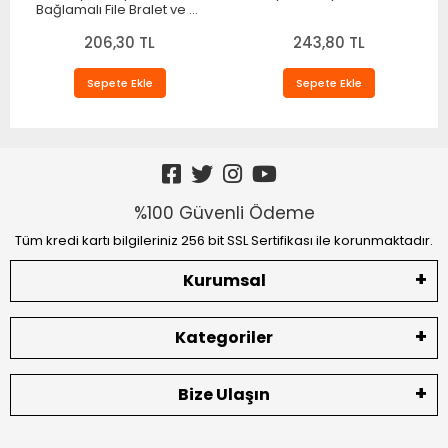
Bağlamalı File Bralet ve T-
String Fantazi Takım
206,30 TL
TM1482
243,80 TL
Sepete Ekle
Sepete Ekle
%100 Güvenli Ödeme
Tüm kredi kartı bilgileriniz 256 bit SSL Sertifikası ile korunmaktadır.
Kurumsal
Kategoriler
Bize Ulaşın