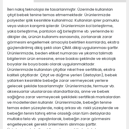
İleri nakış teknolojisi ile tasarlanmıştır. Üzerinde kullanılan
çıtçıt bebek tenine temas etmemektedir. Ürünlerimizde
polyester iplik kesinlikle kullanılmaz. Kullanılan ipler pamuklu
veya viskon karışımlı iplerdir. Ürünlerimizin kol birleştirme,
yaka birleştirme, pantolon ağ birleştirme vb. yerlerinde ki
dikişler de, ürünün kullanımı esnasında, zorlanarak zarar
görmesini engellemek amacıyla belirtilen kısımlarda, ekstra
güçlendirilmiş dikiş şekli olan ÇİMA dikişi uygulanması şarttır.
Ürünlerimizde, beden etiket numarası ve yıkama talimatı
bilgilerinin ürün ensesine, ense baskısı şeklinde ve ekolojik
boyalar ile boya baskı olarak uygulanmaktadır.
Ürünlerimizde kullanılan çıtçıtlar nikel free sertifikalı, ekstra
kaliteli çıtçıtlardır. Çıtçıt ve düğme yerleri (detayları), bebek
yatarken kesinlikle bebeğe zarar vermeyecek yerlere
gelecek şekilde tasarlanmıştır. Ürünlerimizde, fermuar vb.
aksesuarlar uluslararası standartlarda, anne ve bebek
sağlığına zarar vermeyecek şekildeki sertifikalı markalardan
ve modellerden kullanılır. Ürünlerimizde, bebeğin tenine
temas eden yüzeylerde, nakış arkası vb. riskli yüzeylerde ve
bebeğin tenini tahriş etme olasılığı olan tüm detaylarda
mutlaka tela vb. yapıştırılarak, bebeğin zarar görmesini
engelleyecek gerekli önlemlerin alınması şarttır.