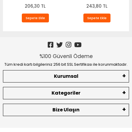
String Fantazi Takım
206,30 TL
TM1482
243,80 TL
Sepete Ekle
Sepete Ekle
%100 Güvenli Ödeme
Tüm kredi kartı bilgileriniz 256 bit SSL Sertifikası ile korunmaktadır.
Kurumsal
Kategoriler
Bize Ulaşın