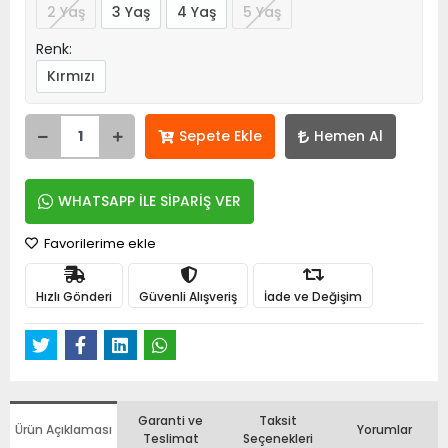
2 Yaş
3 Yaş
4 Yaş
5 Yaş
Renk:
Kırmızı
Sepete Ekle
Hemen Al
WHATSAPP İLE SİPARİŞ VER
Favorilerime ekle
Hızlı Gönderi
Güvenli Alışveriş
İade ve Değişim
Garanti ve
Taksit
Ürün Açıklaması
Yorumlar
Teslimat
Seçenekleri