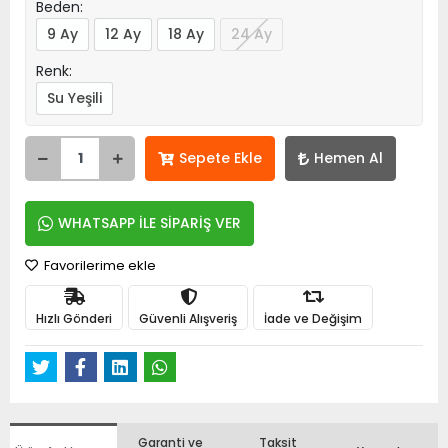
Beden:
9 Ay
12 Ay
18 Ay
24 Ay
Renk:
Su Yeşili
Sepete Ekle
Hemen Al
WHATSAPP İLE SİPARİŞ VER
Favorilerime ekle
Hızlı Gönderi
Güvenli Alışveriş
İade ve Değişim
Garanti ve
Taksit