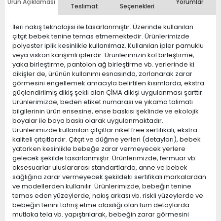
Ürün Açıklaması
Yorumlar
Teslimat
Seçenekleri
İleri nakış teknolojisi ile tasarlanmıştır. Üzerinde kullanılan
çıtçıt bebek tenine temas etmemektedir. Ürünlerimizde
polyester iplik kesinlikle kullanılmaz. Kullanılan ipler pamuklu
veya viskon karışımlı iplerdir. Ürünlerimizin kol birleştirme,
yaka birleştirme, pantolon ağ birleştirme vb. yerlerinde ki
dikişler de, ürünün kullanımı esnasında, zorlanarak zarar
görmesini engellemek amacıyla belirtilen kısımlarda, ekstra
güçlendirilmiş dikiş şekli olan ÇİMA dikişi uygulanması şarttır.
Ürünlerimizde, beden etiket numarası ve yıkama talimatı
bilgilerinin ürün ensesine, ense baskısı şeklinde ve ekolojik
boyalar ile boya baskı olarak uygulanmaktadır.
Ürünlerimizde kullanılan çıtçıtlar nikel free sertifikalı, ekstra
kaliteli çıtçıtlardır. Çıtçıt ve düğme yerleri (detayları), bebek
yatarken kesinlikle bebeğe zarar vermeyecek yerlere
gelecek şekilde tasarlanmıştır. Ürünlerimizde, fermuar vb.
aksesuarlar uluslararası standartlarda, anne ve bebek
sağlığına zarar vermeyecek şekildeki sertifikalı markalardan
ve modellerden kullanılır. Ürünlerimizde, bebeğin tenine
temas eden yüzeylerde, nakış arkası vb. riskli yüzeylerde ve
bebeğin tenini tahriş etme olasılığı olan tüm detaylarda
mutlaka tela vb. yapıştırılarak, bebeğin zarar görmesini