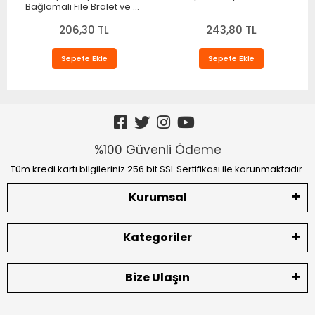
Bağlamalı File Bralet ve T-
String Fantazi Takım
206,30 TL
TM1482
243,80 TL
Sepete Ekle
Sepete Ekle
%100 Güvenli Ödeme
Tüm kredi kartı bilgileriniz 256 bit SSL Sertifikası ile korunmaktadır.
Kurumsal
Kategoriler
Bize Ulaşın