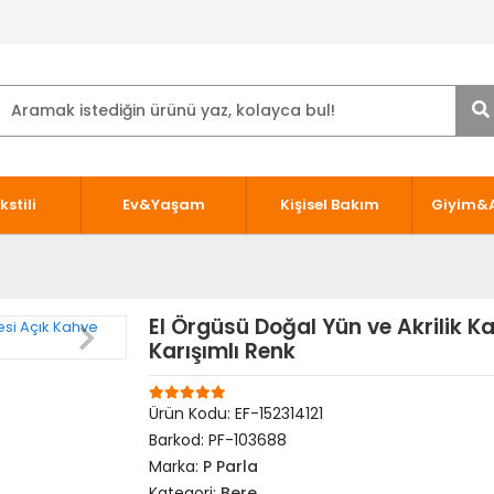
kstili
Ev&Yaşam
Kişisel Bakım
Giyim&
El Örgüsü Doğal Yün ve Akrilik Ka
Karışımlı Renk
Ürün Kodu:
EF-152314121
Barkod:
PF-103688
Marka:
P Parla
Kategori:
Bere