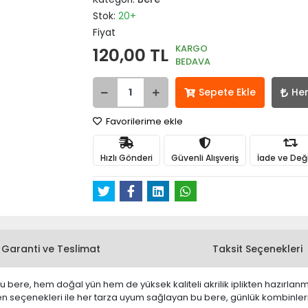
Stok:
20+
Fiyat
KARGO
120,00 TL
BEDAVA
Sepete Ekle
He
Favorilerime ekle
Hızlı Gönderi
Güvenli Alışveriş
İade ve Değ
Garanti ve Teslimat
Taksit Seçenekleri
 bere, hem doğal yün hem de yüksek kaliteli akrilik iplikten hazırlanm
 desen seçenekleri ile her tarza uyum sağlayan bu bere, günlük kombinle