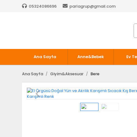
05324086696
parlagrup@gmail.com
Ana Sayfa
Anne&Bebek
Ev Te
Ana Sayfa
Giyim&Aksesuar
Bere