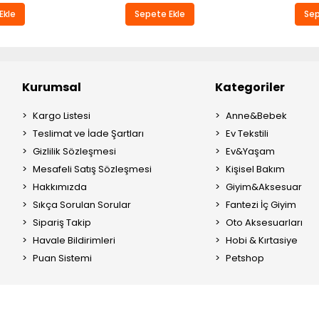
Ekle
Sepete Ekle
Sep
Kurumsal
Kategoriler
Kargo Listesi
Anne&Bebek
Teslimat ve İade Şartları
Ev Tekstili
Gizlilik Sözleşmesi
Ev&Yaşam
Mesafeli Satış Sözleşmesi
Kişisel Bakım
Hakkımızda
Giyim&Aksesuar
Sıkça Sorulan Sorular
Fantezi İç Giyim
Sipariş Takip
Oto Aksesuarları
Havale Bildirimleri
Hobi & Kırtasiye
Puan Sistemi
Petshop