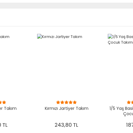
er Takım
Kırmızı Jartiyer Takım
1/5 Yaş Basi
Çocu
 TL
243,80 TL
18