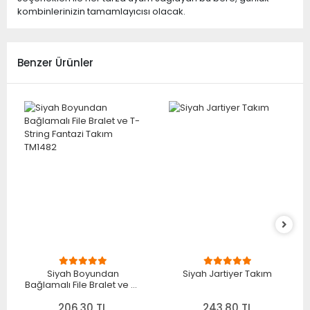
kombinlerinizin tamamlayıcısı olacak.
Benzer Ürünler
Siyah Boyundan
Siyah Jartiyer Takım
Bağlamalı File Bralet ve T-
String Fantazi Takım
206,30 TL
TM1482
243,80 TL