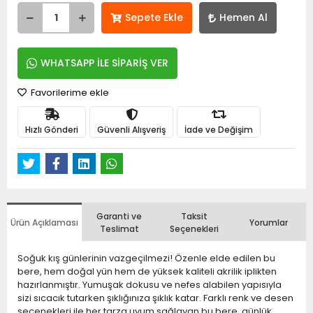
Sepete Ekle
Hemen Al
WHATSAPP İLE SİPARİŞ VER
Favorilerime ekle
Hızlı Gönderi
Güvenli Alışveriş
İade ve Değişim
Garanti ve
Taksit
Ürün Açıklaması
Yorumlar
Teslimat
Seçenekleri
Soğuk kış günlerinin vazgeçilmezi! Özenle elde edilen bu
bere, hem doğal yün hem de yüksek kaliteli akrilik iplikten
hazırlanmıştır. Yumuşak dokusu ve nefes alabilen yapısıyla
sizi sıcacık tutarken şıklığınıza şıklık katar. Farklı renk ve desen
seçenekleri ile her tarza uyum sağlayan bu bere, günlük