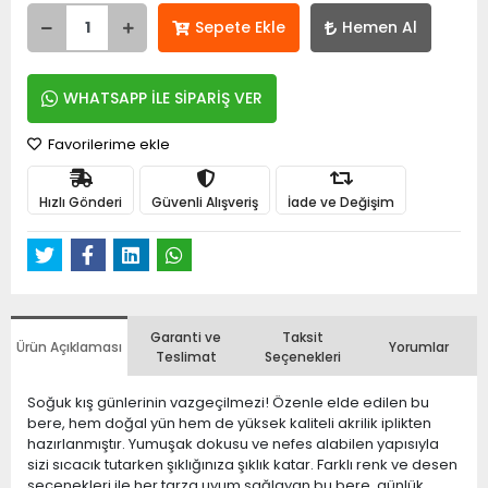
Sepete Ekle
Hemen Al
WHATSAPP İLE SİPARİŞ VER
Favorilerime ekle
Hızlı Gönderi
Güvenli Alışveriş
İade ve Değişim
Garanti ve
Taksit
Ürün Açıklaması
Yorumlar
Teslimat
Seçenekleri
Soğuk kış günlerinin vazgeçilmezi! Özenle elde edilen bu
bere, hem doğal yün hem de yüksek kaliteli akrilik iplikten
hazırlanmıştır. Yumuşak dokusu ve nefes alabilen yapısıyla
sizi sıcacık tutarken şıklığınıza şıklık katar. Farklı renk ve desen
seçenekleri ile her tarza uyum sağlayan bu bere, günlük