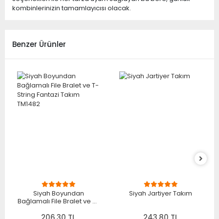
kombinlerinizin tamamlayıcısı olacak.
Benzer Ürünler
Siyah Boyundan
Siyah Jartiyer Takım
Bağlamalı File Bralet ve T-
String Fantazi Takım
206,30 TL
TM1482
243,80 TL