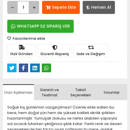
Sepete Ekle
Hemen Al
WHATSAPP İLE SİPARİŞ VER
Favorilerime ekle
Hızlı Gönderi
Güvenli Alışveriş
İade ve Değişim
Garanti ve
Taksit
Ürün Açıklaması
Yorumlar
Teslimat
Seçenekleri
Soğuk kış günlerinin vazgeçilmezi! Özenle elde edilen bu
bere, hem doğal yün hem de yüksek kaliteli akrilik iplikten
hazırlanmıştır. Yumuşak dokusu ve nefes alabilen yapısıyla
sizi sıcacık tutarken şıklığınıza şıklık katar. Farklı renk ve desen
seçenekleri ile her tarza uyum sağlayan bu bere, günlük