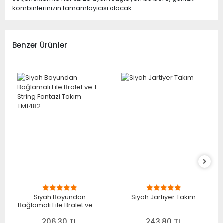
kombinlerinizin tamamlayıcısı olacak.
Benzer Ürünler
Siyah Boyundan
Siyah Jartiyer Takım
Bağlamalı File Bralet ve T-
String Fantazi Takım
206,30 TL
TM1482
243,80 TL